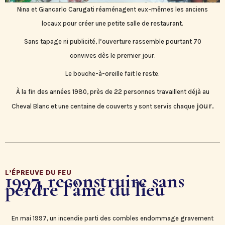
Nina et Giancarlo Carugati réaménagent eux-mêmes les anciens
locaux pour créer une petite salle de restaurant.
Sans tapage ni publicité, l’ouverture rassemble pourtant 70
convives dès le premier jour.
Le bouche-à-oreille fait le reste.
À la fin des années 1980, près de 22 personnes travaillent déjà au
jour.
Cheval Blanc et une centaine de couverts y sont servis chaque
L’ÉPREUVE DU FEU
1997, reconstruire sans
perdre l’âme du lieu
En mai 1997, un incendie parti des combles endommage gravement